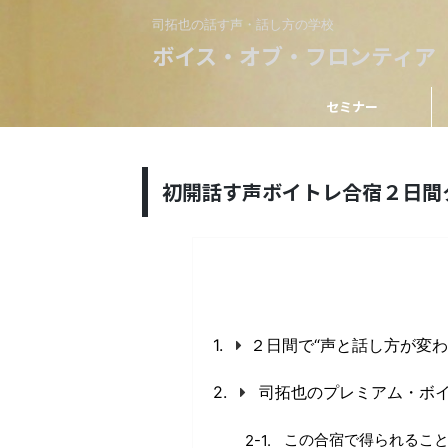
司拓也の話す声・話し方の学校
ボイス・オブ・フロンティア
セミナー
初開話す声ボイトレ合宿２日間
２日間で“声と話し方が変わ
司拓也のプレミアム・ボ
この合宿で得られるこ