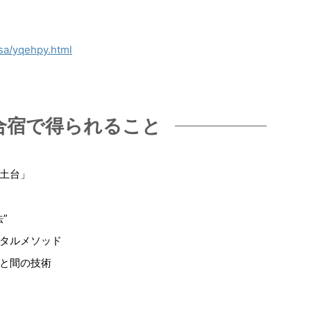
asa/yqehpy.html
合宿で得られること
土台」
”
タルメソッド
と間の技術